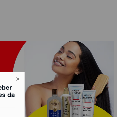
eber
es da