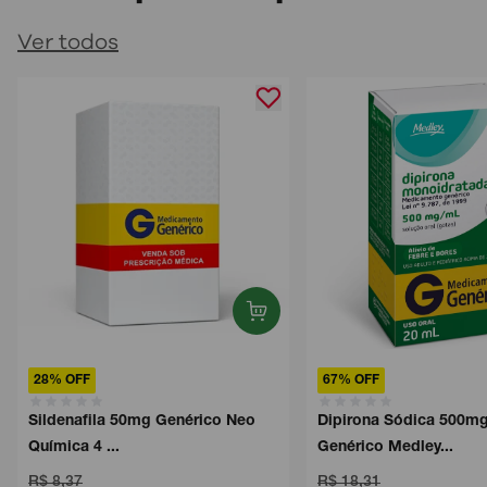
Ver todos
28% OFF
67% OFF
Sildenafila 50mg Genérico Neo
Dipirona Sódica 500m
Química 4 ...
Genérico Medley...
R$ 8,37
R$ 18,31