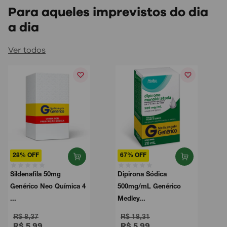
Para aqueles imprevistos do dia
a dia
Ver todos
28% OFF
67% OFF
Sildenafila 50mg
Dipirona Sódica
Genérico Neo Química 4
500mg/mL Genérico
...
Medley...
R$ 8,37
R$ 18,31
R$ 5,99
R$ 5,99