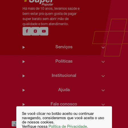
Há mais de 10 anos, levamos saúde e
bem-estar pra quem gosta de pagar
super barato sem abrir mão de
qualidade e bom atendimento.
Serviços
Políticas
Institucional
Ajuda
Fale conosco
Se você clicar no botão aceito ou continuar
navegando, consideramos que você aceita o uso
de nossos cookies.
Verifique nossa
Política de Privacidade.