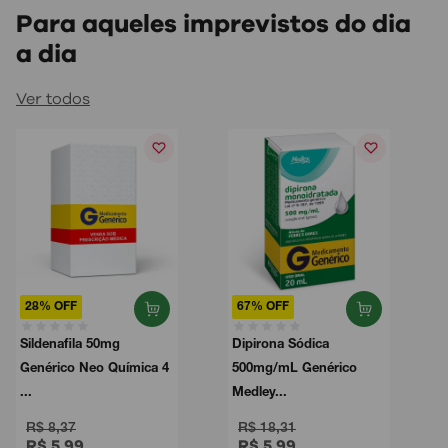
Para aqueles imprevistos do dia
a dia
Ver todos
28% OFF
67% OFF
Sildenafila 50mg
Dipirona Sódica
Genérico Neo Química 4
500mg/mL Genérico
...
Medley...
R$ 8,37
R$ 18,31
R$ 5,99
R$ 5,99