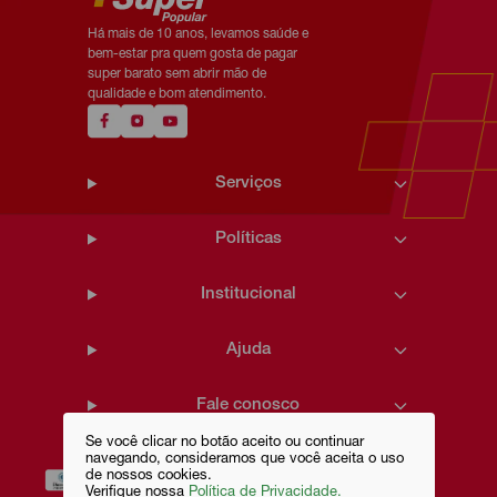
Há mais de 10 anos, levamos saúde e
bem-estar pra quem gosta de pagar
super barato sem abrir mão de
qualidade e bom atendimento.
Serviços
Políticas
Institucional
Ajuda
Fale conosco
Se você clicar no botão aceito ou continuar
navegando, consideramos que você aceita o uso
de nossos cookies.
Verifique nossa
Política de Privacidade.