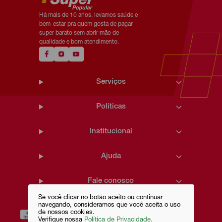
Há mais de 10 anos, levamos saúde e
bem-estar pra quem gosta de pagar
super barato sem abrir mão de
qualidade e bom atendimento.
Serviços
Políticas
Institucional
Ajuda
Fale conosco
Se você clicar no botão aceito ou continuar
navegando, consideramos que você aceita o uso
de nossos cookies.
Verifique nossa
Política de Privacidade.