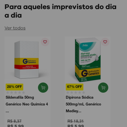
Para aqueles imprevistos do dia
a dia
Ver todos
28% OFF
67% OFF
Sildenafila 50mg
Dipirona Sódica
Genérico Neo Química 4
500mg/mL Genérico
...
Medley...
R$ 8,37
R$ 18,31
R$ 5,99
R$ 5,99