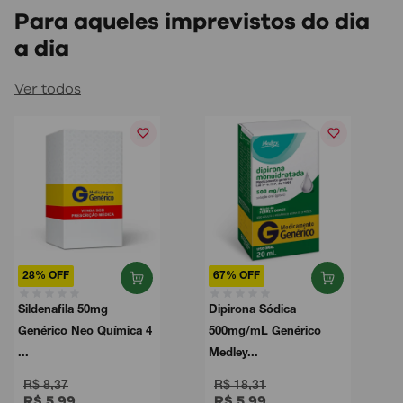
Para aqueles imprevistos do dia
a dia
Ver todos
28% OFF
67% OFF
Sildenafila 50mg
Dipirona Sódica
Genérico Neo Química 4
500mg/mL Genérico
...
Medley...
R$ 8,37
R$ 18,31
R$ 5,99
R$ 5,99