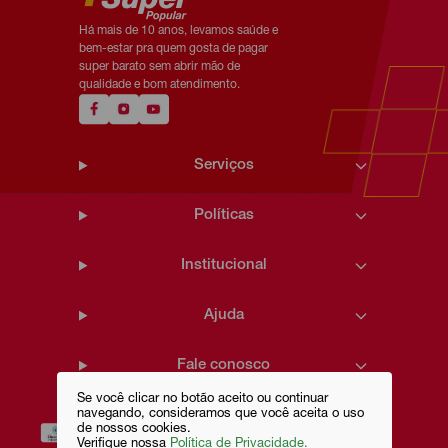
Há mais de 10 anos, levamos saúde e
bem-estar pra quem gosta de pagar
super barato sem abrir mão de
qualidade e bom atendimento.
Serviços
Políticas
Institucional
Ajuda
Fale conosco
Se você clicar no botão aceito ou continuar
navegando, consideramos que você aceita o uso
de nossos cookies.
Verifique nossa
Política de Privacidade.