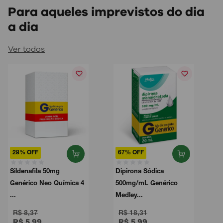
Para aqueles imprevistos do dia
a dia
Ver todos
28% OFF
67% OFF
Sildenafila 50mg
Dipirona Sódica
Genérico Neo Química 4
500mg/mL Genérico
...
Medley...
R$ 8,37
R$ 18,31
R$ 5,99
R$ 5,99