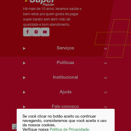
Há mais de 10 anos, levamos saúde e
bem-estar pra quem gosta de pagar
super barato sem abrir mão de
qualidade e bom atendimento.
Serviços
Políticas
Institucional
Ajuda
Fale conosco
Se você clicar no botão aceito ou continuar
navegando, consideramos que você aceita o uso
de nossos cookies.
Verifique nossa
Política de Privacidade.