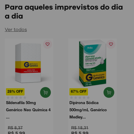
Para aqueles imprevistos do dia
a dia
Ver todos
28% OFF
67% OFF
Sildenafila 50mg
Dipirona Sódica
Genérico Neo Química 4
500mg/mL Genérico
...
Medley...
R$ 8,37
R$ 18,31
R$ 5,99
R$ 5,99