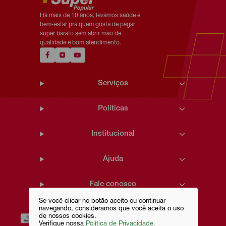
Há mais de 10 anos, levamos saúde e
bem-estar pra quem gosta de pagar
super barato sem abrir mão de
qualidade e bom atendimento.
Serviços
Políticas
Institucional
Ajuda
Fale conosco
Se você clicar no botão aceito ou continuar
navegando, consideramos que você aceita o uso
de nossos cookies.
Verifique nossa
Política de Privacidade.