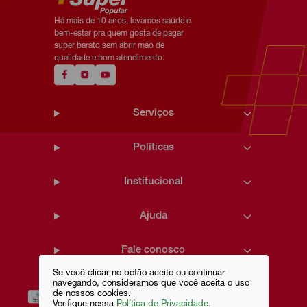
Há mais de 10 anos, levamos saúde e
bem-estar pra quem gosta de pagar
super barato sem abrir mão de
qualidade e bom atendimento.
Serviços
Políticas
Institucional
Ajuda
Fale conosco
Se você clicar no botão aceito ou continuar
navegando, consideramos que você aceita o uso
de nossos cookies.
Verifique nossa
Política de Privacidade.