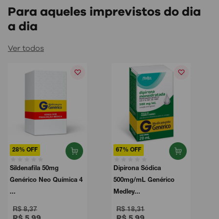
Para aqueles imprevistos do dia
a dia
Ver todos
28% OFF
67% OFF
Sildenafila 50mg
Dipirona Sódica
Genérico Neo Química 4
500mg/mL Genérico
...
Medley...
R$ 8,37
R$ 18,31
R$ 5,99
R$ 5,99