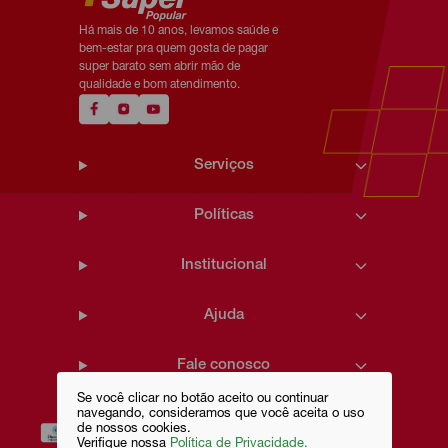
Há mais de 10 anos, levamos saúde e
bem-estar pra quem gosta de pagar
super barato sem abrir mão de
qualidade e bom atendimento.
Serviços
Políticas
Institucional
Ajuda
Fale conosco
Se você clicar no botão aceito ou continuar
navegando, consideramos que você aceita o uso
de nossos cookies.
Verifique nossa
Política de Privacidade.