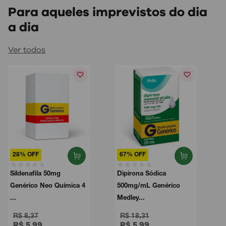
Para aqueles imprevistos do dia
a dia
Ver todos
28% OFF
67% OFF
Sildenafila 50mg
Dipirona Sódica
Genérico Neo Química 4
500mg/mL Genérico
...
Medley...
R$ 8,37
R$ 18,31
R$ 5,99
R$ 5,99