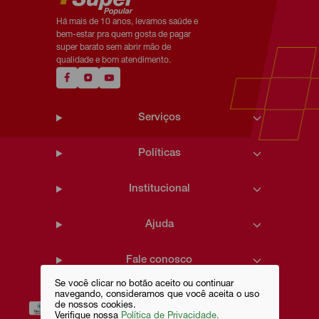
Há mais de 10 anos, levamos saúde e
bem-estar pra quem gosta de pagar
super barato sem abrir mão de
qualidade e bom atendimento.
Serviços
Políticas
Institucional
Ajuda
Fale conosco
Se você clicar no botão aceito ou continuar
navegando, consideramos que você aceita o uso
de nossos cookies.
Verifique nossa
Política de Privacidade.