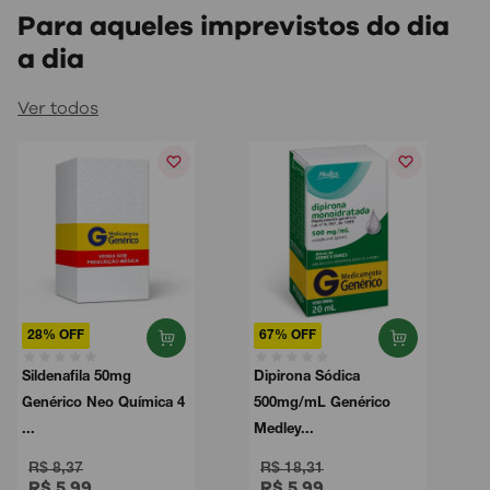
Para aqueles imprevistos do dia
a dia
Ver todos
28% OFF
67% OFF
Sildenafila 50mg
Dipirona Sódica
Genérico Neo Química 4
500mg/mL Genérico
...
Medley...
R$ 8,37
R$ 18,31
R$ 5,99
R$ 5,99