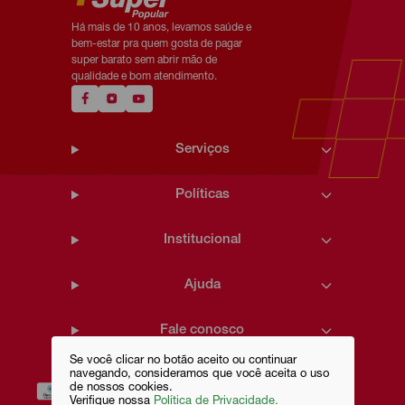
Há mais de 10 anos, levamos saúde e
bem-estar pra quem gosta de pagar
super barato sem abrir mão de
qualidade e bom atendimento.
Serviços
Políticas
Institucional
Ajuda
Fale conosco
Se você clicar no botão aceito ou continuar
navegando, consideramos que você aceita o uso
de nossos cookies.
Verifique nossa
Política de Privacidade.