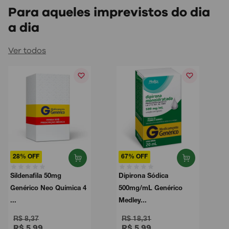
Para aqueles imprevistos do dia
a dia
Ver todos
28% OFF
67% OFF
Sildenafila 50mg
Dipirona Sódica
Genérico Neo Química 4
500mg/mL Genérico
...
Medley...
R$ 8,37
R$ 18,31
R$ 5,99
R$ 5,99