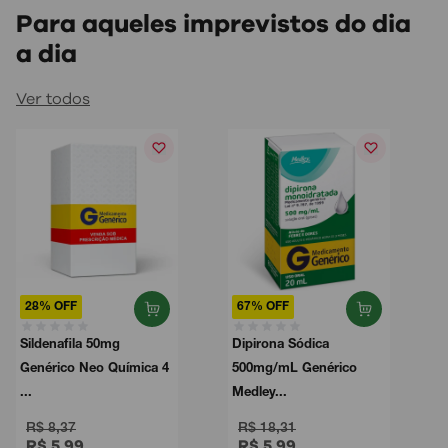
Para aqueles imprevistos do dia
a dia
Ver todos
28% OFF
67% OFF
Sildenafila 50mg
Dipirona Sódica
Genérico Neo Química 4
500mg/mL Genérico
...
Medley...
R$ 8,37
R$ 18,31
R$ 5,99
R$ 5,99