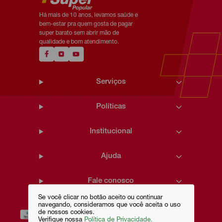
Há mais de 10 anos, levamos saúde e
bem-estar pra quem gosta de pagar
super barato sem abrir mão de
qualidade e bom atendimento.
Serviços
Políticas
Institucional
Ajuda
Fale conosco
Se você clicar no botão aceito ou continuar
navegando, consideramos que você aceita o uso
de nossos cookies.
Verifique nossa
Política de Privacidade.